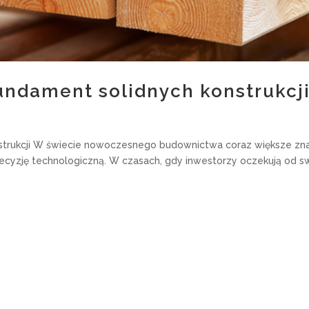
undament solidnych konstrukcj
strukcji W świecie nowoczesnego budownictwa coraz większe zna
 precyzję technologiczną. W czasach, gdy inwestorzy oczekują od sw