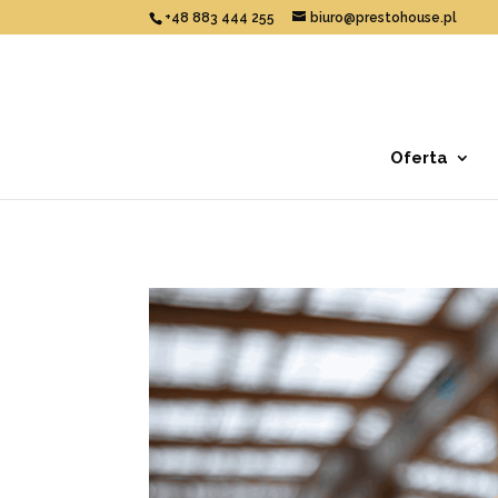
+48 883 444 255
biuro@prestohouse.pl
Oferta