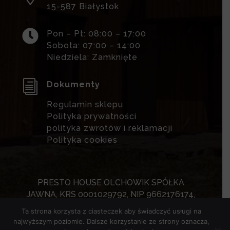
15-587 Białystok

Pon – Pt: 08:00 – 17:00
Sobota: 07:00 – 14:00
Niedziela: Zamknięte
i
Dokumenty
Regulamin sklepu
Polityka prywatności
polityka zwrotów i reklamacji
Polityka cookies
PRESTO HOUSE OLCHOWIK SPÓŁKA
JAWNA, KRS 0001029792, NIP 9662176174,
REGON 524986700, , sąd rejestrowy: Sąd
Ta strona korzysta z ciasteczek aby świadczyć usługi na
Rejonowy w
najwyższym poziomie. Dalsze korzystanie ze strony oznacza,
Białymstoku, XII Wydział Gospodarczy