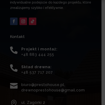
indywidualne podejście do każdego projektu, które
zrealizujemy szybko i efektywnie.
Kontakt

Projekt i montaż:
+48 883 444 255

Skład drewna:
+48 537 717 207

biuro@prestohouse.pl
,
drewnoprestohouse@gmail.com

ul. Zagórki 2